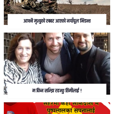
आफ्नै मृत्युको खबर आएको नयाँपूल भिडन्त
म किन सम्झि रहन्छु तिमीलाई !