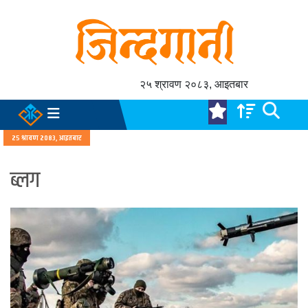
२५ श्रावण २०८३, आइतबार
२५ श्रावण २०८३, आइतबार
ब्लग