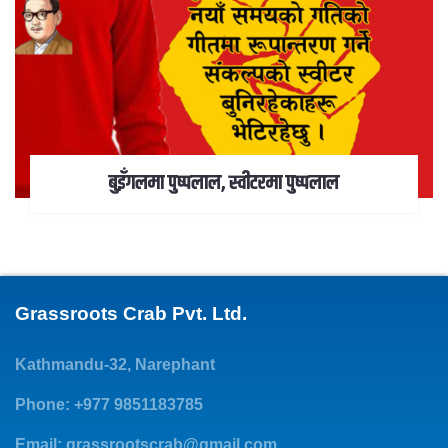
बुइँगलमा पुष्पलाल, स्वीटरमा पुष्पलाल
Grassroots Crab Pvt. Ltd.
Kathmandu-32, Narephant
Phone: +977 9851183785
Email:
grassrootscrab@gmail.com