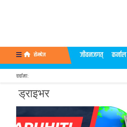
जीवनजगत्
कर्नाल
होमपेज
चर्चामा:
ड्राइभर