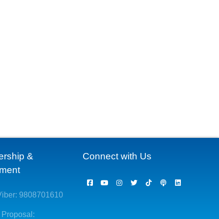
ership &
Connect with Us
ement
iber: 9808701610
 Proposal: