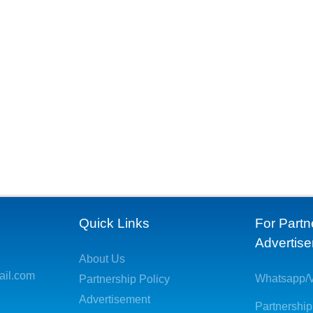
Quick Links
For Partn
Advertis
About Us
ail.com
Whatsapp/V
Partnership Policy
Advertisement
Partnership