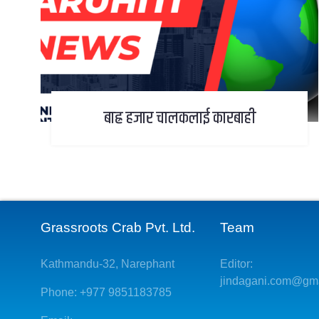
बाह्र हजार चालकलाई कारबाही
Grassroots Crab Pvt. Ltd.
Team
Kathmandu-32, Narephant
Editor:
jindagani.com@gm
Phone: +977 9851183785