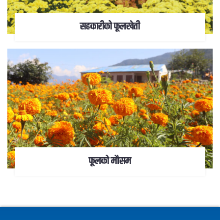
सहकारीको फूलखेती
फूलको मौसम