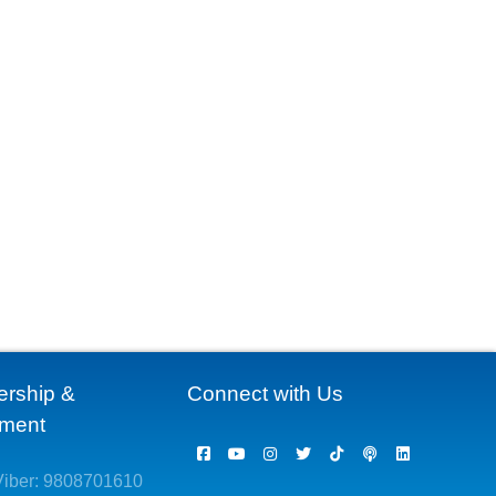
ership &
Connect with Us
ement
iber: 9808701610