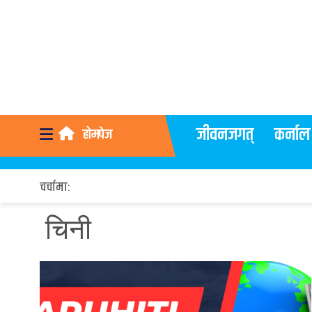
जीवनजगत्
कर्नाल
होमपेज
चर्चामा:
चिनी