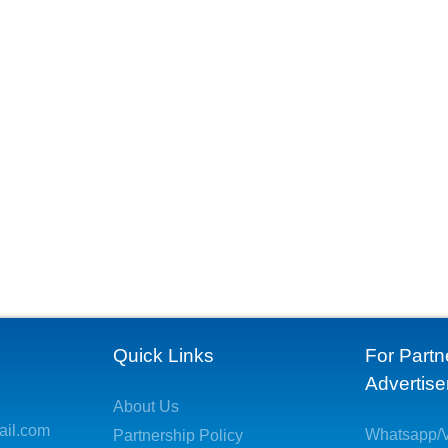
Quick Links
For Partn
Advertis
About Us
ail.com
Whatsapp/V
Partnership Policy