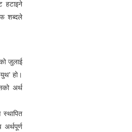
ट हटाइने
फ शब्दले
को जुलाई
 युथ’ हो।
सको अर्थ
ै स्थापित
र्थपूर्ण