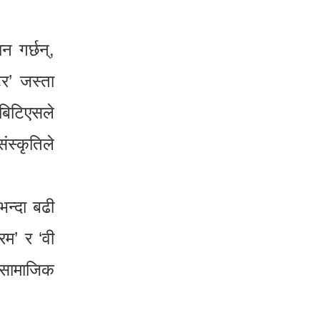
न गर्छन्,
र’ जस्ता
 बिटिएसले
स्कृतिले
न्दा बढी
म’ र ‘वी
त सामाजिक