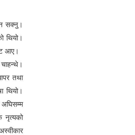
न सक्नु।
एको थियो।
बाट आए।
 चाहन्थे।
‍यापर तथा
षा थियो।
ु अघिसम्म
 नृत्यको
अस्वीकार