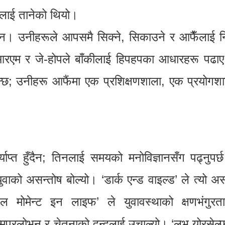
उनलाई तानेको थियो।
 उनीहरूले आपसमै सिक्ने, सिकाउने र आफैँलाई निर्म
रएम र जे-होपले बाँकीलाई हिपहपका आधारहरू पढाए।
न्छ; उनीहरू आफैंमा एक प्रशिक्षणशाला, एक प्रयोगश
याप्त हुँदैन; तिनलाई समयको मनोविज्ञानसँग पढ्नुपर्
ुवाको असन्तोष बोल्यो। ‘डार्क एन्ड वाइल्ड’ ले त्यो अ
ल मोमेन्ट इन लाइफ’ ले युवावस्थाको क्षणभंगुर
प्रलोभन र चेतनाको द्वन्द्वलाई उचाल्यो। ‘लभ योरसेल्फ’