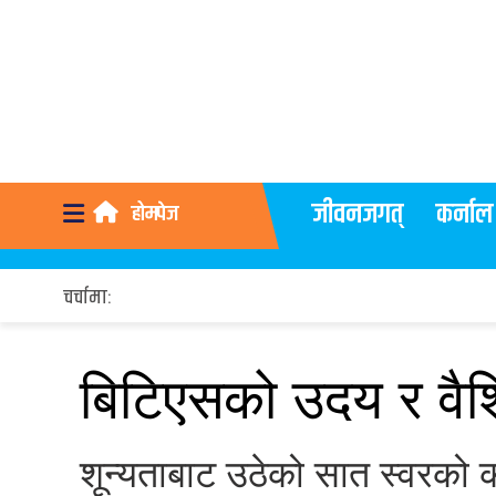
जीवनजगत्
कर्नाल
होमपेज
चर्चामा:
बिटिएसको उदय र वैश्
शून्यताबाट उठेको सात स्वरको 