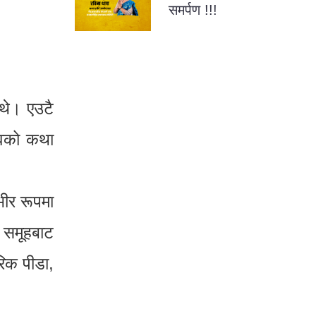
समर्पण !!!
थे। एउटै
भावको कथा
भीर रूपमा
 समूहबाट
रिक पीडा,