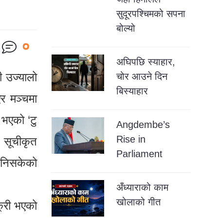
सुदूरपश्चिमको सपना
बोल्यो
०
अघिपछि स्याहार,
 उज्यालो
चोर आउने दिन
बिस्याहार
एर मञ्चमा
 भएको ‘टु
Angdembe’s
Rise in
 सूचीकृत
Parliament
बनिसकेको
अँध्याराको काम
खोलाको गीत
्री भएको