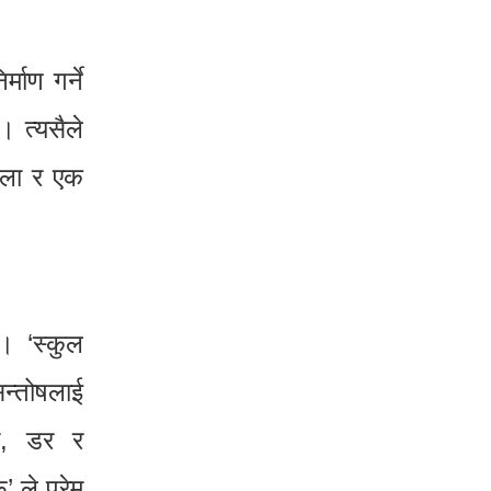
ाण गर्ने
 त्यसैले
ाला र एक
छ। ‘स्कुल
सन्तोषलाई
ता, डर र
 ले प्रेम