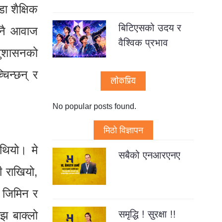
ा शैक्षिक
बिटिएसको उदय र
्नै आवाज
वैश्विक प्रभाव
नुशासनको
चिन्छन् र
लोकप्रिय
No popular posts found.
मिठो विज्ञापन
 थियो। मे
सबैको एनआरएनए
ी राखियो,
 जिमिन र
झ बाक्लो
समृद्धि ! सुरक्षा !!