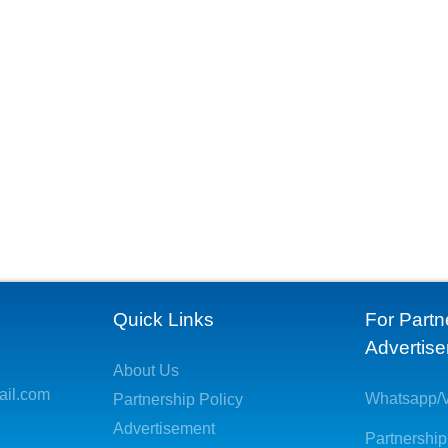
Quick Links
For Partn
Advertis
About Us
ail.com
Whatsapp/V
Partnership Policy
Advertisement
Partnership