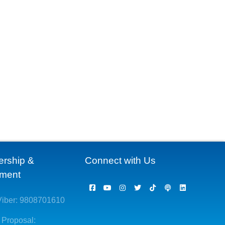
ership &
Connect with Us
ement
iber: 9808701610
 Proposal: