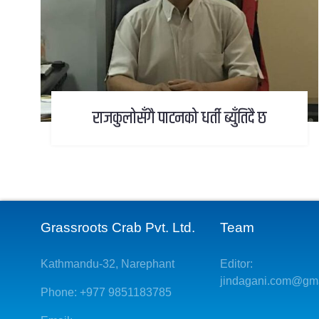
राजकुलोसँगै पाटनको धर्ती ब्युँतिदै छ
Grassroots Crab Pvt. Ltd.
Team
Kathmandu-32, Narephant
Editor:
jindagani.com@gm
Phone: +977 9851183785