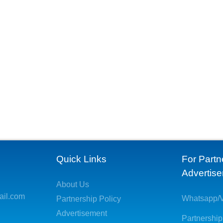
Quick Links
For Partn
Advertis
About Us
ail.com
Whatsapp/V
Partnership Policy
Advertisement
Partnership