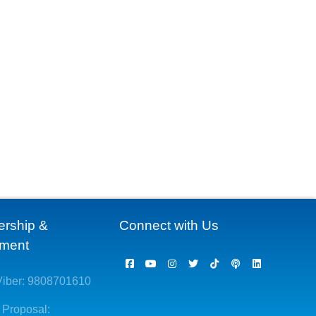
ership &
Connect with Us
ement
iber: 9808701610
 Proposal: