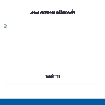
जयन्त महापात्रका कविताहरूसँग
उनको हात