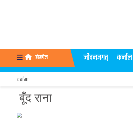
जीवनजगत्
कर्नाल
होमपेज
चर्चामा:
बूँद राना