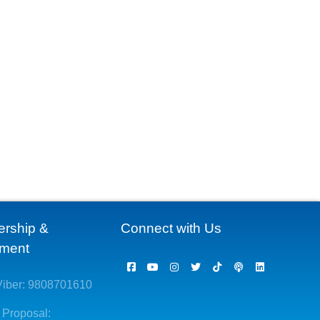
ership &
Connect with Us
ement
iber: 9808701610
 Proposal: