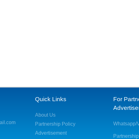
Quick Links
For Partn
Advertis
About Us
ail.com
Whatsapp/V
Partnership Policy
Advertisement
Partnership