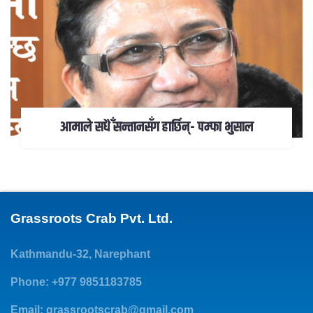
आमाले सधैँ सन्तानसँग हार्छिन्- पम्फा भुसाल
Grassroots Crab Pvt. Ltd.
Kathmandu-32, Narephant
Phone: +977 9851183785
Email:
grassrootscrab@gmail.com