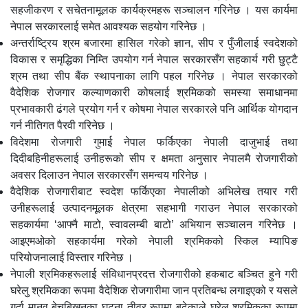
सहजीकरण र सचेतनामूलक कार्यक्रमहरू सञ्चालन गरिनेछ । यस कार्यमा
नेपाल सरकारलाई समेत आवश्यक सहयोग गरिनेछ ।
अन्तर्राष्ट्रिय श्रम बजारमा हासिल गरेको ज्ञान, सीप र पुँजीलाई स्वदेशको
विकास र समृद्धिका निम्ति उपयोग गर्न नेपाल सरकारसँग सहकार्य गरी छुट्टै
श्रम तथा सीप बैंक स्थापनाका लागि पहल गरिनेछ । नेपाल सरकारको
वैदेशिक रोजगार कल्याणकारी कोषलाई श्रमिकको समस्या समाधानमा
प्रभावकारी ढंगले प्रयोग गर्न र कोषमा नेपाल सरकारले पनि आर्थिक योगदान
गर्न नीतिगत पैरवी गरिनेछ ।
विदेशमा रोजगारी गुमाई नेपाल फर्किएका नेपाली दाजुभाई तथा
दिदीबहिनीहरूलाई उनीहरूको सीप र क्षमता अनुसार नेपालमै रोजगारीको
अवसर दिलाउन नेपाल सरकारसँग समन्वय गरिनेछ ।
वैदेशिक रोजगारीबाट स्वदेश फर्किएका नेपालीको अभिलेख तयार गरी
उनीहरूलाई उत्पादनमूलक क्षेत्रमा सहभागी गराउन नेपाल सरकारको
सहकार्यमा ‘आफ्नै माटो, स्वावलम्बी बाटो’ अभियान सञ्चालन गरिनेछ ।
आइएमओको सहकार्यमा गरेको नेपाली श्रमिकको स्किल म्यापिङ
परियोजनालाई विस्तार गरिनेछ ।
नेपाली श्रमिकहरूलाई संविधानप्रदत्त रोजगारीको हकबाट बञ्चित हुने गरी
घरेलु श्रमिकका रूपमा वैदेशिक रोजगारीमा जान प्रतिबन्ध लगाइएको र यसले
गर्दा मानव बेचबिखनका घटना तीव्र रूपमा बढेकाले घरेलु श्रमिकका रूपमा