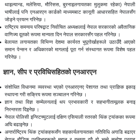
थाइल्यान्ड, मलेसिया, मौरिसस, बु्रनाइलगायतका मुलुकमा रहेका) नेपाली
भाषीलाई पनि एनआरएन कार्डको माध्यमबाट कानूनी आधारसहित नेपालसँग
जोड्ने प्रयत्न गरिनेछ ।
राष्ट्रिय समन्वय परिषद्बाट निर्वाचित अध्यक्षलाई नेपाल सरकारको अवैतानिक
वाणिज्य दूतको रूपमा मान्यता दिन नेपाल सरकारसँग पहल गरिनेछ ।
बेलायत लगायतका विभिन्न देशमा कार्यरत भुपूगोर्खाहरूले उठाउँदै आएको
समान पेन्सन र अधिकारको मागलाई पूरा गर्न संस्थागत रूपमा विशेष पहल
गरिनेछ ।
ज्ञान, सीप र प्रविधिसहितको एनआरएन
संशोधित विधानमा व्यवस्था भएको एनआरएनए पेशागत तथा प्राज्ञिक इकाइ
स्थापना गरी सक्रिय रूपमा सञ्चालन गरिनेछ ।
ज्ञान तथा विज्ञ सम्मेलनलाई थप प्रभावकारी र सहभागीतामूलक बनाइ
निरन्तरता दिइनेछ ।
नेपाल पोलिसी इन्स्टिच्युटलाई दक्षिण एसियाली स्तरको थिंक ट्यांकका रूपमा
अघि बढाइनेछ ।
अन्तर्राष्ट्रिय थिंक ट्यांकहरूसँग सहकार्यलगायतका गतिविधि अगाडि बढाएर
नेपाल बौद्धिक प्रतिभाहरूको मुहान र गन्तव्य दुवै हो भन्ने सन्देश प्रवाह