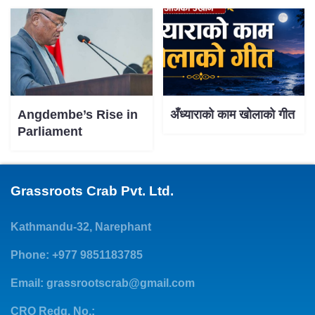
Angdembe’s Rise in
अँध्याराको काम खोलाको गीत
Parliament
Grassroots Crab Pvt. Ltd.
Kathmandu-32, Narephant
Phone: +977 9851183785
Email:
grassrootscrab@gmail.com
CRO Redg. No.: