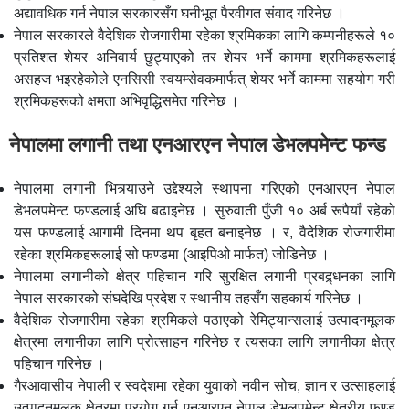
अद्यावधिक गर्न नेपाल सरकारसँग घनीभूत पैरवीगत संवाद गरिनेछ ।
नेपाल सरकारले वैदेशिक रोजगारीमा रहेका श्रमिकका लागि कम्पनीहरूले १०
प्रतिशत शेयर अनिवार्य छुट्याएको तर शेयर भर्ने काममा श्रमिकहरूलाई
असहज भइरहेकोले एनसिसी स्वयम्सेवकमार्फत् शेयर भर्ने काममा सहयोग गरी
श्रमिकहरूको क्षमता अभिवृद्धिसमेत गरिनेछ ।
नेपालमा लगानी तथा एनआरएन नेपाल डेभलपमेन्ट फन्ड
नेपालमा लगानी भित्र्याउने उद्देश्यले स्थापना गरिएको एनआरएन नेपाल
डेभलपमेन्ट फण्डलाई अघि बढाइनेछ । सुरुवाती पुँजी १० अर्ब रूपैयाँ रहेको
यस फण्डलाई आगामी दिनमा थप बृहत बनाइनेछ । र, वैदेशिक रोजगारीमा
रहेका श्रमिकहरूलाई सो फण्डमा (आइपिओ मार्फत) जोडिनेछ ।
नेपालमा लगानीको क्षेत्र पहिचान गरि सुरक्षित लगानी प्रबद्र्धनका लागि
नेपाल सरकारको संघदेखि प्रदेश र स्थानीय तहसँग सहकार्य गरिनेछ ।
वैदेशिक रोजगारीमा रहेका श्रमिकले पठाएको रेमिट्यान्सलाई उत्पादनमूलक
क्षेत्रमा लगानीका लागि प्रोत्साहन गरिनेछ र त्यसका लागि लगानीका क्षेत्र
पहिचान गरिनेछ ।
गैरआवासीय नेपाली र स्वदेशमा रहेका युवाको नवीन सोच, ज्ञान र उत्साहलाई
उत्पादनमूलक क्षेत्रमा प्रयोग गर्न एनआरएन नेपाल डेभलपमेन्ट क्षेत्रीय फण्ड