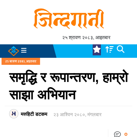
२५ श्रावण २०८३, आइतबार
२५ श्रावण २०८३, आइतबार
समृद्धि र रूपान्तरण, हाम्रो
साझा अभियान
मरुहिटी डटकम
२३ आश्विन २०८०, मंगलबार
०