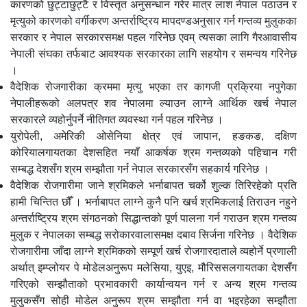
कारणको छुट्टाछुट्टै र विस्तृत अनुसन्धान गरेर मात्र लाश नेपाल पठाउन र
मृत्युको कारणको वर्गीकरण अन्तर्राष्ट्रिय मापदण्डअनुसार गर्न गन्तव्य मुलुकका
सरकार र नेपाल सरकारसमक्ष पहल गरिनेछ एवम् त्यसका लागि गैरआवासीय
नेपाली संघका तर्फबाट आवश्यक सरकारका लागि सहयोग र समन्वय गरिनेछ
।
वैदेशिक रोजगारीका क्रममा मृत्यु भएका तर कागजी प्रक्रिया नपुगेका
नेपालीहरूको अलपत्र शव नेपालमा ल्याउन लाग्ने आर्थिक खर्च नेपाल
सरकारले व्यहोर्नुपर्ने नीतिगत व्यवस्था गर्न पहल गरिनेछ ।
युरोपेली, अमेरिकी ओसेनिया क्षेत्र एवं जापान, हङकङ, दक्षिण
कोरियालगायतका देशसहित नयाँ आकर्षक श्रम गन्तव्यको पहिचान गरी
सम्बद्ध देशसँग श्रम सम्झौता गर्न नेपाल सरकारसँग सहकार्य गरिनेछ ।
वैदेशिक रोजगारीमा जाने श्रमिकले भर्नाबापत चर्को शुल्क तिरिरहेको प्रति
हामी चिन्तित छौँ । भर्नाबापत लाग्ने कुनै पनि खर्च श्रमिकलाई तिराउन नहुने
अन्तर्राष्ट्रिय श्रम संगठनको सिद्धान्तको पूर्ण पालना गर्न गराउन श्रम गन्तव्य
मुलुक र नेपालका सम्बद्ध सरोकारवालासमक्ष दबाव सिर्जना गरिनेछ । वैदेशिक
रोजगारीमा जाँदा लाग्ने श्रमिकको सम्पूर्ण खर्च रोजगारदाताले व्यहोर्ने प्रणाली
अर्थात् इम्प्लोयर पे मोडेलअनुरूप मलेसिया, युएइ, मौरिससलगायतका देशसँग
गरिएको सम्झौताको प्रभावकारी कार्यान्वयन गर्न र अन्य श्रम गन्तव्य
मुलुकसँग सोही मोडेल अनुरूप श्रम सम्झौता गर्न वा भइरहेका सम्झौता