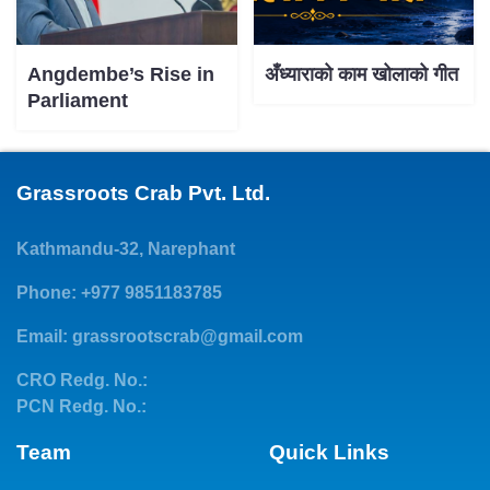
Angdembe’s Rise in
अँध्याराको काम खोलाको गीत
Parliament
Grassroots Crab Pvt. Ltd.
Kathmandu-32, Narephant
Phone: +977 9851183785
Email:
grassrootscrab@gmail.com
CRO Redg. No.:
PCN Redg. No.:
Team
Quick Links