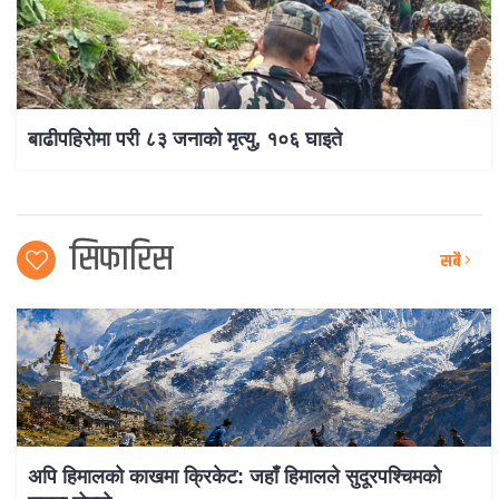
बाढीपहिरोमा परी ८३ जनाको मृत्यु, १०६ घाइते
सिफारिस
सबै
अपि हिमालको काखमा क्रिकेट: जहाँ हिमालले सुदूरपश्चिमको