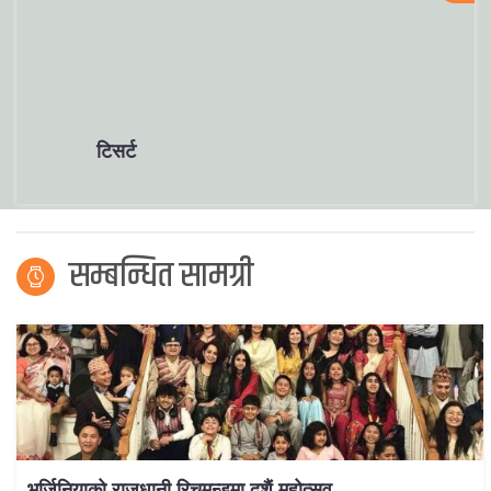
टिसर्ट
सम्बन्धित सामग्री
भर्जिनियाको राजधानी रिचमन्डमा दशैं महोत्सव