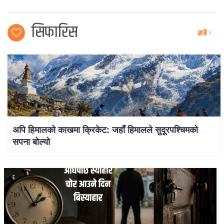
सिफारिस
सबै
अपि हिमालको काखमा क्रिकेट: जहाँ हिमालले सुदूरपश्चिमको
सपना बोल्यो