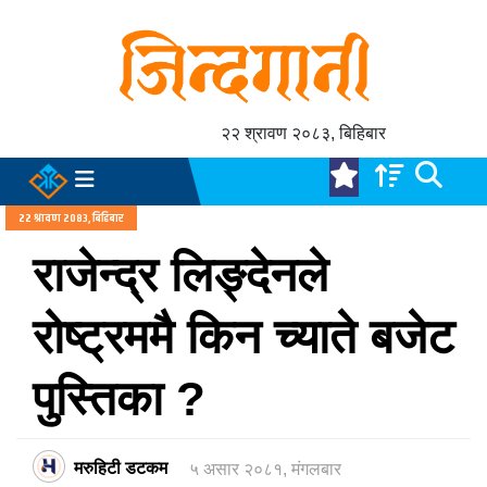
२२ श्रावण २०८३, बिहिबार
२२ श्रावण २०८३, बिहिबार
राजेन्द्र लिङ्देनले
रोष्ट्रममै किन च्याते बजेट
पुस्तिका ?
मरुहिटी डटकम
५ असार २०८१, मंगलबार