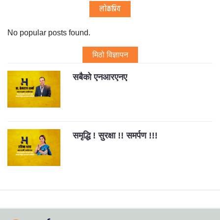
लोकप्रिय
No popular posts found.
मिठो विज्ञापन
सबैको एनआरएनए
समृद्धि ! सुरक्षा !! समर्पण !!!