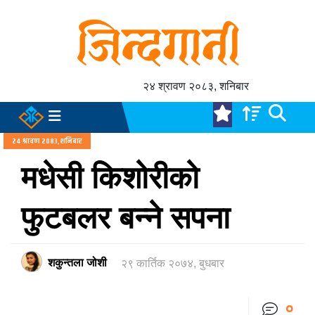
२४ श्रावण २०८३, शनिबार
२४ श्रावण २०८३, शनिबार
मधेसी किशोरीको
फुटबलर बन्ने सपना
शकुन्तला जोशी
२९ कार्तिक २०७४, बुधबार
०