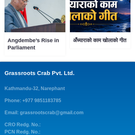
Angdembe’s Rise in
अँध्याराको काम खोलाको गीत
Parliament
Grassroots Crab Pvt. Ltd.
Kathmandu-32, Narephant
Phone: +977 9851183785
Email:
grassrootscrab@gmail.com
CRO Redg. No.:
PCN Redg. No.: