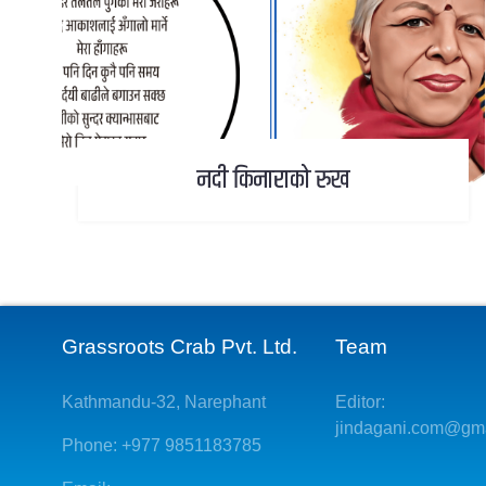
नदी किनाराको रुख
Grassroots Crab Pvt. Ltd.
Team
Kathmandu-32, Narephant
Editor:
jindagani.com@gm
Phone: +977 9851183785