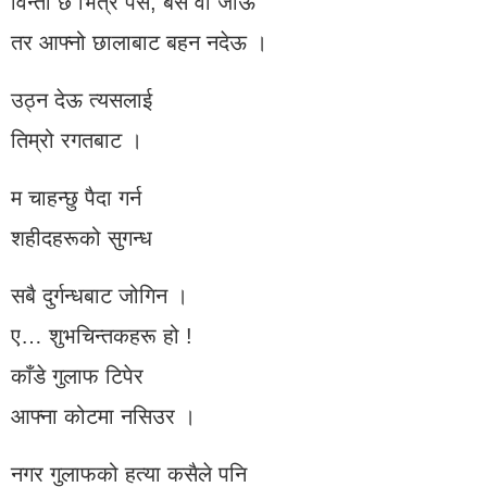
विन्ती छ भित्र पस, बस वा जाऊ
तर आफ्नो छालाबाट बहन नदेऊ ।
उठ्न देऊ त्यसलाई
तिम्रो रगतबाट ।
म चाहन्छु पैदा गर्न
शहीदहरूको सुगन्ध
सबै दुर्गन्धबाट जोगिन ।
ए… शुभचिन्तकहरू हो !
काँडे गुलाफ टिपेर
आफ्ना कोटमा नसिउर ।
नगर गुलाफको हत्या कसैले पनि