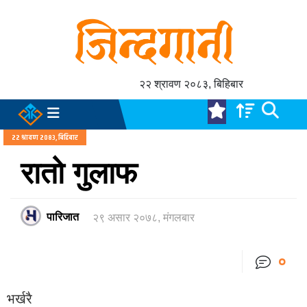
२२ श्रावण २०८३, बिहिबार
२२ श्रावण २०८३, बिहिबार
रातो गुलाफ
पारिजात
२९ असार २०७८, मंगलबार
०
भर्खरै