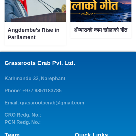
Angdembe’s Rise in
अँध्याराको काम खोलाको गीत
Parliament
Grassroots Crab Pvt. Ltd.
Kathmandu-32, Narephant
Phone: +977 9851183785
Email:
grassrootscrab@gmail.com
CRO Redg. No.:
PCN Redg. No.:
Team
Quick Links