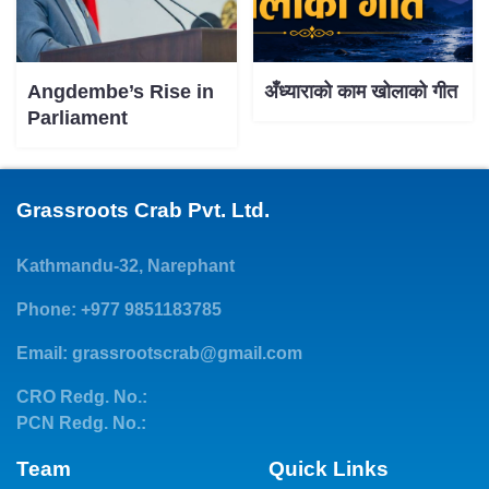
Angdembe’s Rise in
अँध्याराको काम खोलाको गीत
Parliament
Grassroots Crab Pvt. Ltd.
Kathmandu-32, Narephant
Phone: +977 9851183785
Email:
grassrootscrab@gmail.com
CRO Redg. No.:
PCN Redg. No.:
Team
Quick Links