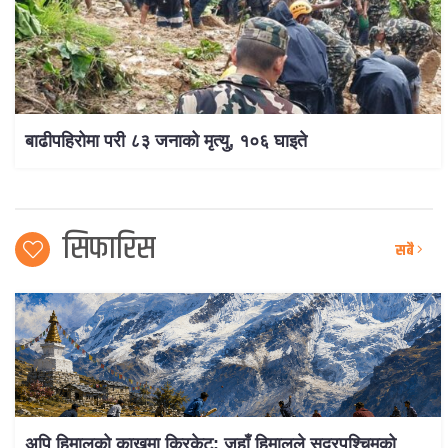
बाढीपहिरोमा परी ८३ जनाको मृत्यु, १०६ घाइते
सिफारिस
सबै
अपि हिमालको काखमा क्रिकेट: जहाँ हिमालले सुदूरपश्चिमको