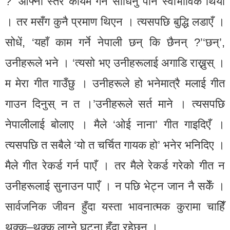
?’ आफ्नो स्तर कायम गर्न सोधिनु पनि स्वाभाविक थियो
। तर मसँग कुनै प्रमाण थिएन । त्यसपछि बुद्धि लडाएँ ।
सोधें, ‘यहाँ काम गर्ने नेपाली छन् कि छैनन् ?’‘छन्’,
उनीहरूले भने । ‘त्यसो भए उनीहरूलाई अगाडि राख्नुस् ।
म मेरा गीत गाउँछु । उनीहरूले हो भनेमात्रै मलाई गीत
गाउन दिनुस् न त ।’उनीहरूले सर्त माने । त्यसपछि
नेपालीलाई बोलाए । मैले ‘ओई नाना’ गीत गाइदिएँ ।
त्यसपछि त सबैले ‘यो त चर्चित गायक हो’ भनेर भनिदिए ।
मैले गीत रेकर्ड गर्न पाएँ । तर मैले रेकर्ड गरेको गीत न
उनीहरूलाई सुनाउन पाएँ । न पछि भेट्न जान नै सकेँ ।
सार्वजनिक जीवन हुँदा यस्ता भावनात्मक कुरामा चाहिँ
थक्क–थक्क लाग्ने घटना हुँदा रहेछन् ।