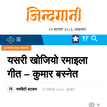
२५ श्रावण २०८३, आइतबार
२५ श्रावण २०८३, आइतबार
यसरी खोजियो रमाइला
गीत – कुमार बस्नेत
मरुहिटी डटकम
२९ बैशाख २०७८, बुधबार
०