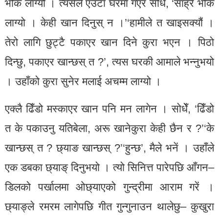
भोक लाग्यो । त्यसैले एउटा घरमा गएर सोधेँ, ‘साह्रै भोक
लाग्यो । केही खान दिनुस् न ।’‘हामीले त खाइसक्यौं ।
तेरो लागि छुट्टै पकाएर खान दिने कुरा भएन । पिठो
दिन्छु, पकाएर खान्छस् त ?’, त्यस घरकी आमाले भन्नुभयो
। उहाँको कुरा सुनेर मलाई अचम्म लाग्यो ।
एक्लै ढिँडो मस्काएर खान पनि मन लागेन । सोधेँ, ‘ढिँडो
त के पकाउनु यतिबेला, अरू खानेकुरा केही छैन र ?’‘के
खान्छस् त ? छ्याङ खान्छस् ?’‘हुन्छ’, मैले भनें । उहाँले
एक डबका छ्याङ् दिनुभयो । त्यो सिनित्त पारेपछि आँगन–
डिलको पर्खालमा ओछ्याएको गुन्द्रीमा आराम गरें ।
छ्याङ्ले रमरम लागेपछि गीत गुन्गुनाउन थालेछु– कुखुरा