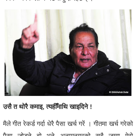
उसै त थोरै कमाइ, त्यहीँमाथि खाइदिने !
मैले गीत रेकर्ड गर्दा धेरै पैसा खर्च गरें । गीतमा खर्च गरेको
पैसा जोड्ने हो भने अनामनगरको सबै जग्गा मेरो