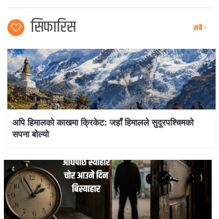
सिफारिस
सबै
अपि हिमालको काखमा क्रिकेट: जहाँ हिमालले सुदूरपश्चिमको
सपना बोल्यो