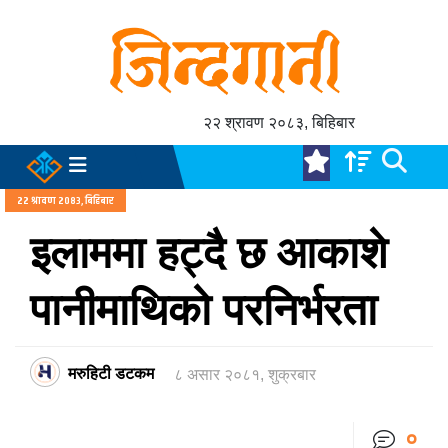
२२ श्रावण २०८३, बिहिबार
२२ श्रावण २०८३, बिहिबार
इलाममा हट्दै छ आकाशे
पानीमाथिको परनिर्भरता
मरुहिटी डटकम
८ असार २०८१, शुक्रबार
०