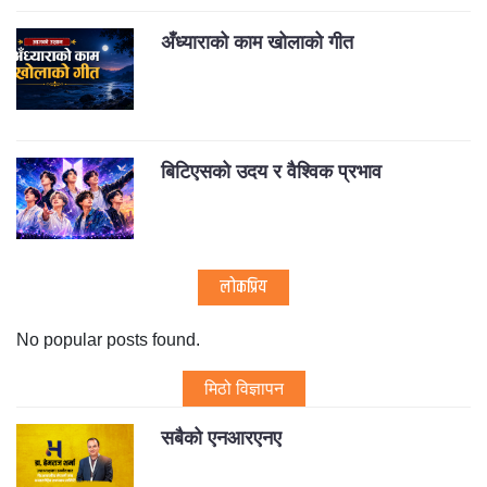
अँध्याराको काम खोलाको गीत
बिटिएसको उदय र वैश्विक प्रभाव
लोकप्रिय
No popular posts found.
मिठो विज्ञापन
सबैको एनआरएनए