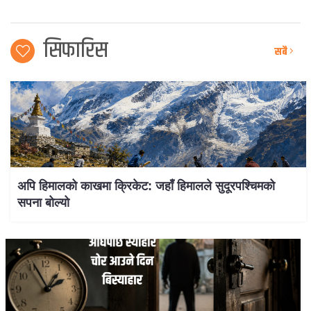
सिफारिस
सबै
अपि हिमालको काखमा क्रिकेट: जहाँ हिमालले सुदूरपश्चिमको
सपना बोल्यो