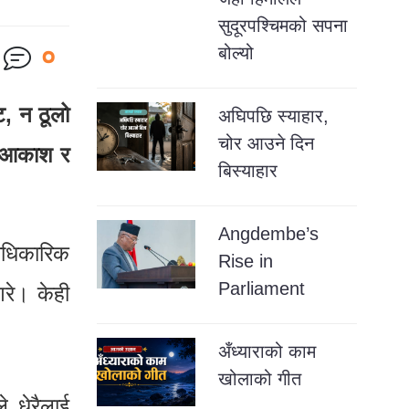
सुदूरपश्चिमको सपना
०
बोल्यो
ट, न ठूलो
अघिपछि स्याहार,
चोर आउने दिन
ला आकाश र
बिस्याहार
Angdembe’s
 आधिकारिक
Rise in
Parliament
गरे। केही
अँध्याराको काम
खोलाको गीत
े धेरैलाई