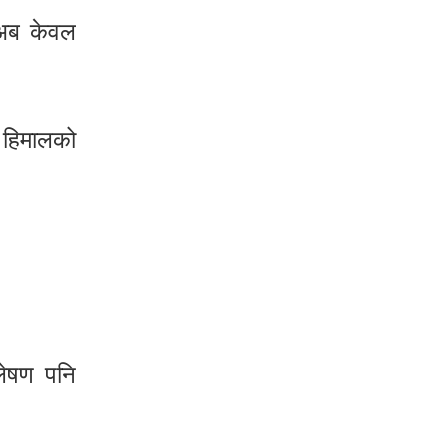
ा अब केवल
े हिमालको
्लेषण पनि