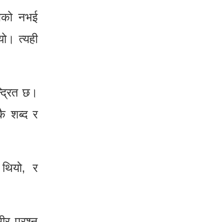
चेको नभई
ो। त्यही
्द्रित छ।
ै शब्द र
 थियो, र
ीर प्रश्न