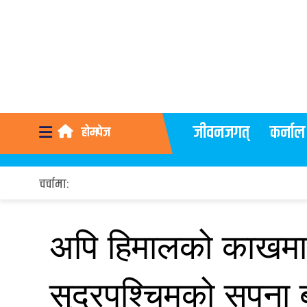
जीवनजगत्
कर्नाल
होमपेज
चर्चामा:
अपि हिमालको काखमा 
सुदूरपश्चिमको सपना ब