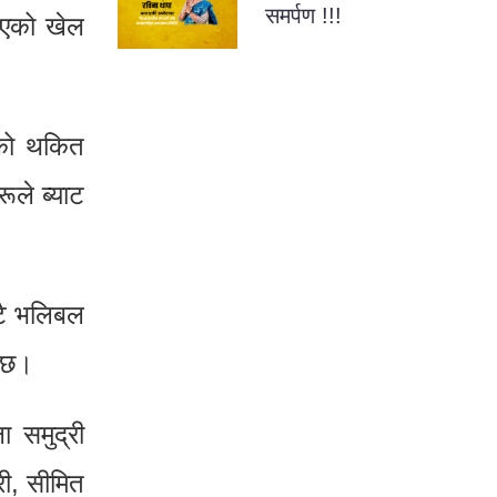
समर्पण !!!
िएको खेल
ेको थकित
ूले ब्याट
ाटै भलिबल
ो छ।
 समुद्री
ी, सीमित