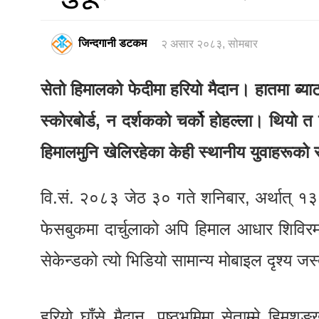
जिन्दगानी डटकम
२ असार २०८३, सोमबार
सेतो हिमालको फेदीमा हरियो मैदान। हातमा ब्या
स्कोरबोर्ड, न दर्शकको चर्को होहल्ला। थियो
हिमालमुनि खेलिरहेका केही स्थानीय युवाहरूको
वि.सं. २०८३ जेठ ३० गते शनिबार, अर्थात् १३
फेसबुकमा दार्चुलाको अपि हिमाल आधार शिविरम
सेकेन्डको त्यो भिडियो सामान्य मोबाइल दृश्य जस्त
हरियो घाँसे मैदान, पृष्ठभूमिमा सेताम्मे हिमश